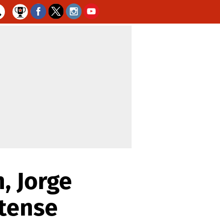
, Jorge
atense