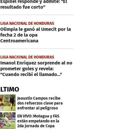
Espinel responde y admite: "El
resultado fue corto"
LIGA NACIONAL DE HONDURAS
Olimpia le ganó al Umecit por la
fecha 2 de la opa
Centroamericana
LIGA NACIONAL DE HONDURAS
Imanol Enríquez sorprende al no
prometer goles y revela:
"Cuando recibí el llamado..."
ÚLTIMO
Jeaustin Campos recibe
dos refuerzos clave para
enfrentar al peligroso
Génesis FC
EN VIVO: Motagua y FAS
están empatando en la
2da jornada de Copa