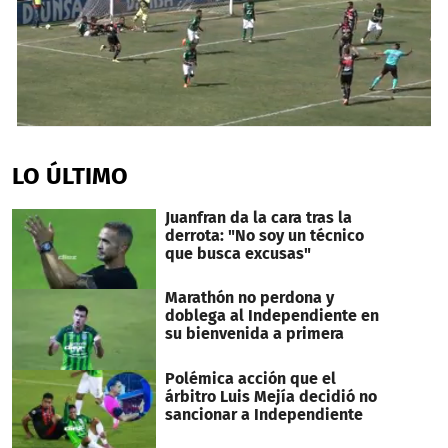
0
seconds
of
LO ÚLTIMO
1
minute,
45
Juanfran da la cara tras la
seconds
derrota: "No soy un técnico
que busca excusas"
Marathón no perdona y
doblega al Independiente en
su bienvenida a primera
Polémica acción que el
árbitro Luis Mejía decidió no
sancionar a Independiente