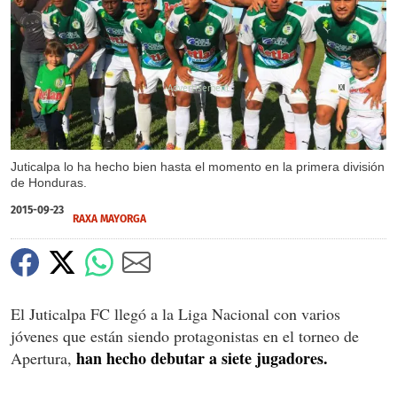
X
X
X
X
X
X
X
Juticalpa lo ha hecho bien hasta el momento en la primera división
de Honduras.
2015-09-23
RAXA MAYORGA
El Juticalpa FC llegó a la Liga Nacional con varios
jóvenes que están siendo protagonistas en el torneo de
han hecho debutar a siete jugadores.
Apertura,