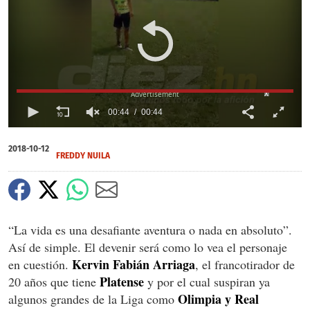
X
X
X
00:44
00:44
0
of
2018-10-12
44
FREDDY NUILA
seconds
“La vida es una desafiante aventura o nada en absoluto”.
Así de simple. El devenir será como lo vea el personaje
Kervin Fabián Arriaga
en cuestión.
, el francotirador de
Platense
20 años que tiene
y por el cual suspiran ya
Olimpia y Real
algunos grandes de la Liga como