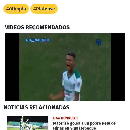
Olimpia
Platense
VIDEOS RECOMENDADOS
0
NOTICIAS
RELACIONADAS
seconds
of
34
LIGA HONDUBET
seconds
Platense golea a un pobre Real de
Minas en Siguatepeque