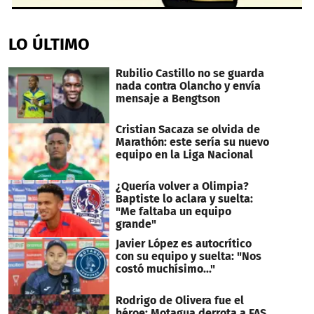
0
seconds
of
LO ÚLTIMO
2
minutes,
43
Rubilio Castillo no se guarda
seconds
nada contra Olancho y envía
mensaje a Bengtson
Cristian Sacaza se olvida de
Marathón: este sería su nuevo
equipo en la Liga Nacional
¿Quería volver a Olimpia?
Baptiste lo aclara y suelta:
"Me faltaba un equipo
grande"
Javier López es autocrítico
con su equipo y suelta: "Nos
costó muchísimo..."
Rodrigo de Olivera fue el
héroe: Motagua derrota a FAS