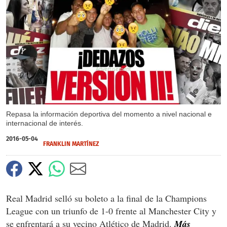
X
X
X
X
X
X
X
Repasa la información deportiva del momento a nivel nacional e
internacional de interés.
2016-05-04
FRANKLIN MARTÍNEZ
Real Madrid selló su boleto a la final de la Champions
League con un triunfo de 1-0 frente al Manchester City y
se enfrentará a su vecino Atlético de Madrid.
Más