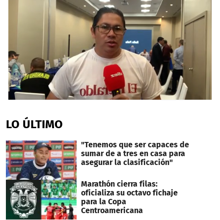
0
seconds
of
LO ÚLTIMO
13
minutes,
54
"Tenemos que ser capaces de
seconds
sumar de a tres en casa para
asegurar la clasificación"
Marathón cierra filas:
oficializa su octavo fichaje
para la Copa
Centroamericana