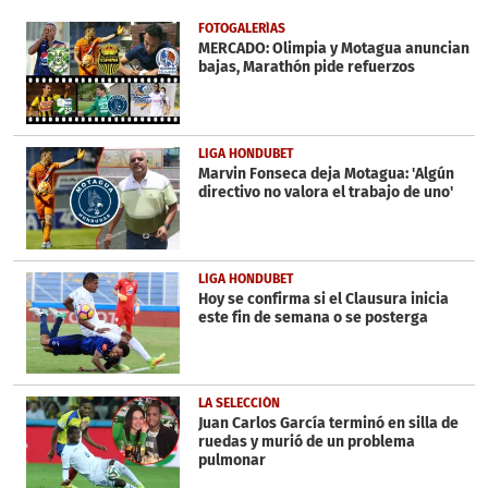
of
20
FOTOGALERÍAS
seconds
MERCADO: Olimpia y Motagua anuncian
bajas, Marathón pide refuerzos
LIGA HONDUBET
Marvin Fonseca deja Motagua: 'Algún
directivo no valora el trabajo de uno'
LIGA HONDUBET
Hoy se confirma si el Clausura inicia
este fin de semana o se posterga
LA SELECCIÓN
Juan Carlos García terminó en silla de
ruedas y murió de un problema
pulmonar