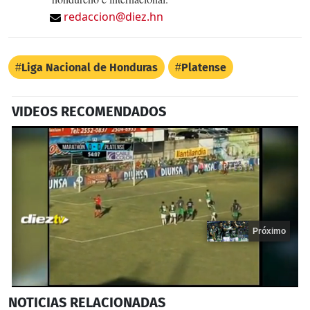
redaccion@diez.hn
Liga Nacional de Honduras
Platense
VIDEOS RECOMENDADOS
Próximo
0
NOTICIAS
RELACIONADAS
seconds