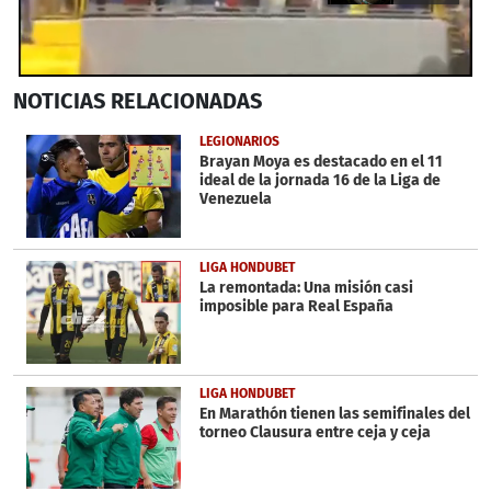
0
NOTICIAS
RELACIONADAS
seconds
of
17
LEGIONARIOS
seconds
Brayan Moya es destacado en el 11
ideal de la jornada 16 de la Liga de
Venezuela
LIGA HONDUBET
La remontada: Una misión casi
imposible para Real España
LIGA HONDUBET
En Marathón tienen las semifinales del
torneo Clausura entre ceja y ceja