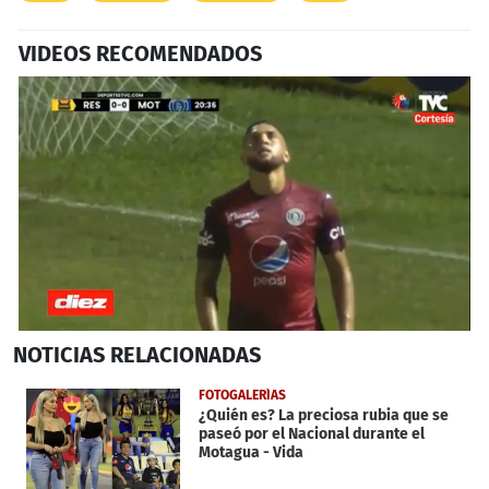
VIDEOS RECOMENDADOS
0
NOTICIAS
RELACIONADAS
seconds
of
2
FOTOGALERÍAS
minutes,
¿Quién es? La preciosa rubia que se
34
paseó por el Nacional durante el
seconds
Motagua - Vida