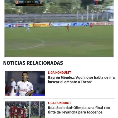
0
NOTICIAS
RELACIONADAS
seconds
of
1
LIGA HONDUBET
minute,
Bayron Méndez: 'Aquí no se habla de ir a
30
buscar el empate a Tocoa'
seconds
LIGA HONDUBET
Real Sociedad-Olimpia, una final con
tinte de revancha para tocoeños