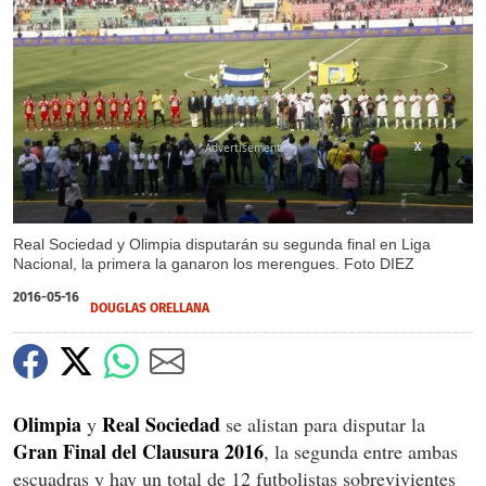
X
X
X
Real Sociedad y Olimpia disputarán su segunda final en Liga
Nacional, la primera la ganaron los merengues. Foto DIEZ
2016-05-16
DOUGLAS ORELLANA
Olimpia
Real Sociedad
y
se alistan para disputar la
Gran Final del Clausura 2016
, la segunda entre ambas
escuadras y hay un total de 12 futbolistas sobrevivientes