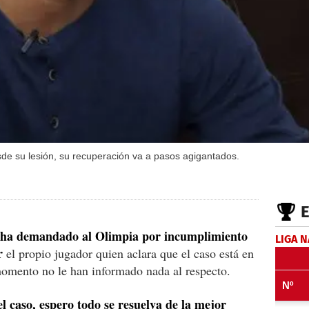
sde su lesión, su recuperación va a pasos agigantados.
 ha demandado al Olimpia por incumplimiento
LIGA 
r
el propio jugador quien aclara que el caso está en
omento no le han informado nada al respecto.
l caso, espero todo se resuelva de la mejor