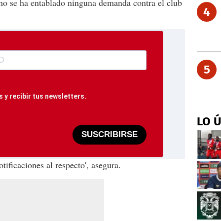
o se ha entablado ninguna demanda contra el club
4
5
 y recibir tus newsletters.
LO 
SUSCRIBIRSE
ificaciones al respecto', asegura.