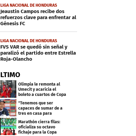
LIGA NACIONAL DE HONDURAS
Jeaustin Campos recibe dos
refuerzos clave para enfrentar al
Génesis FC
LIGA NACIONAL DE HONDURAS
FVS VAR se quedó sin señal y
paralizó el partido entre Estrella
Roja-Olancho
ÚLTIMO
Olimpia le remonta al
Umecit y acaricia el
boleto a cuartos de Copa
Centroamericana
"Tenemos que ser
capaces de sumar de a
tres en casa para
asegurar la
Marathón cierra filas:
clasificación"
oficializa su octavo
fichaje para la Copa