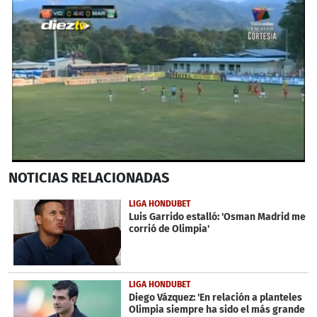
0
NOTICIAS
RELACIONADAS
seconds
of
40
LIGA HONDUBET
seconds
Luis Garrido estalló: 'Osman Madrid me
corrió de Olimpia'
LIGA HONDUBET
Diego Vázquez: 'En relación a planteles
Olimpia siempre ha sido el más grande