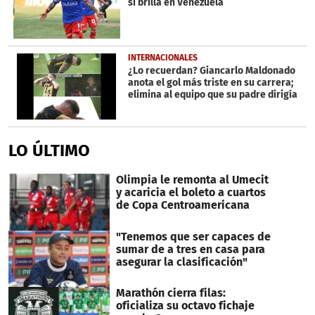
sí brilla en Venezuela
seconds
INTERNACIONALES
¿Lo recuerdan? Giancarlo Maldonado
anota el gol más triste en su carrera;
elimina al equipo que su padre dirigía
LO ÚLTIMO
Olimpia le remonta al Umecit
y acaricia el boleto a cuartos
de Copa Centroamericana
"Tenemos que ser capaces de
sumar de a tres en casa para
asegurar la clasificación"
Marathón cierra filas:
oficializa su octavo fichaje