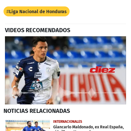
Liga Nacional de Honduras
VIDEOS RECOMENDADOS
0
NOTICIAS
RELACIONADAS
seconds
of
6
INTERNACIONALES
minutes,
Giancarlo Maldonado, ex Real España,
31