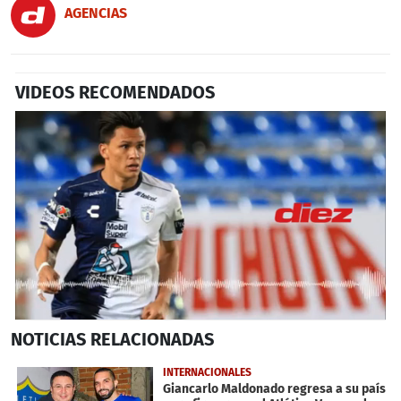
AGENCIAS
VIDEOS RECOMENDADOS
0
NOTICIAS
RELACIONADAS
seconds
of
6
INTERNACIONALES
minutes,
Giancarlo Maldonado regresa a su país
31