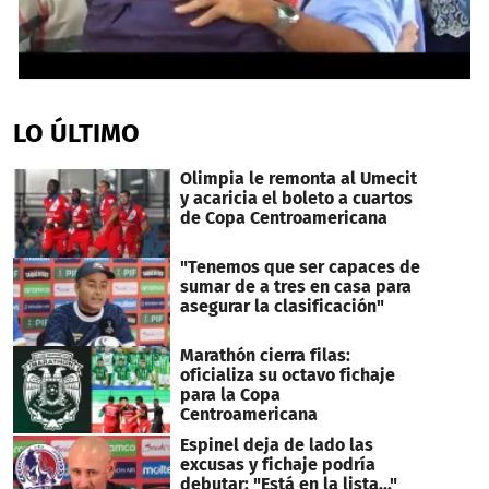
0
seconds
of
LO ÚLTIMO
2
minutes,
7
Olimpia le remonta al Umecit
seconds
y acaricia el boleto a cuartos
de Copa Centroamericana
"Tenemos que ser capaces de
sumar de a tres en casa para
asegurar la clasificación"
Marathón cierra filas:
oficializa su octavo fichaje
para la Copa
Centroamericana
Espinel deja de lado las
excusas y fichaje podría
debutar: "Está en la lista..."