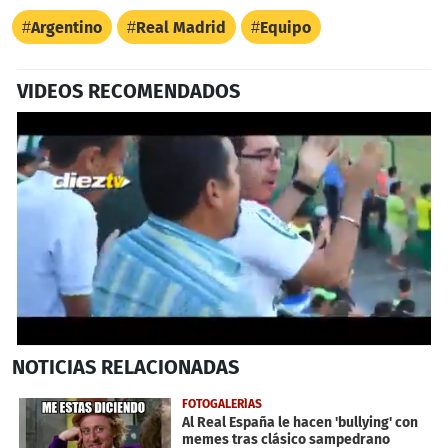
Argentino
Real Madrid
Equipo
VIDEOS RECOMENDADOS
0
NOTICIAS
RELACIONADAS
seconds
of
25
FOTOGALERÍAS
seconds
Al Real España le hacen 'bullying' con
memes tras clásico sampedrano