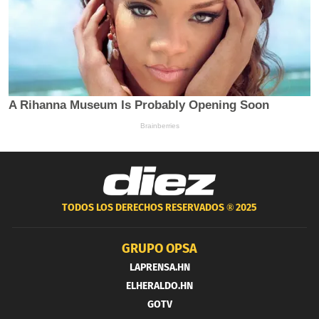
TODOS LOS DERECHOS RESERVADOS ®
2025
GRUPO OPSA
LAPRENSA.HN
ELHERALDO.HN
GOTV