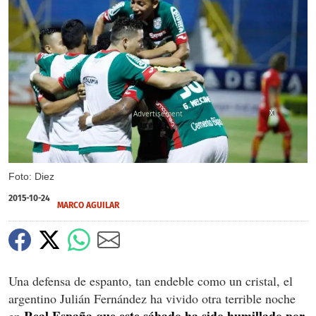
X
X
Foto: Diez
2015-10-24
MARCO AGUILAR
Una defensa de espanto, tan endeble como un cristal, el
argentino Julián Fernández ha vivido otra terrible noche
Real España que este sábado ha sido humillado por
en