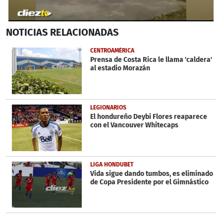
0
NOTICIAS
RELACIONADAS
seconds
of
47
CENTROAMÉRICA
seconds
Prensa de Costa Rica le llama 'caldera'
al estadio Morazán
LEGIONARIOS
El hondureño Deybi Flores reaparece
con el Vancouver Whitecaps
LIGA HONDUBET
Vida sigue dando tumbos, es eliminado
de Copa Presidente por el Gimnástico