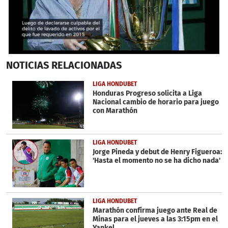
0
NOTICIAS
RELACIONADAS
seconds
of
1
LIGA HONDUBET
minute,
Honduras Progreso solicita a Liga
25
Nacional cambio de horario para juego
seconds
con Marathón
LIGA HONDUBET
Jorge Pineda y debut de Henry Figueroa:
'Hasta el momento no se ha dicho nada'
LIGA HONDUBET
Marathón confirma juego ante Real de
Minas para el jueves a las 3:15pm en el
Yankel