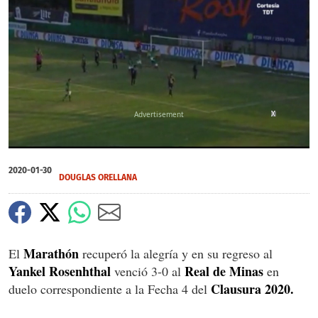
X
X
0
of
2020-01-30
1
DOUGLAS ORELLANA
minute,
31
seconds
Marathón
El
recuperó la alegría y en su regreso al
Yankel Rosenhthal
Real de Minas
venció 3-0 al
en
Clausura 2020.
duelo correspondiente a la Fecha 4 del