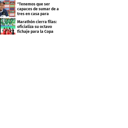
Centroamericana
"Tenemos que ser
capaces de sumar de a
tres en casa para
asegurar la
Marathón cierra filas:
clasificación"
oficializa su octavo
fichaje para la Copa
Centroamericana