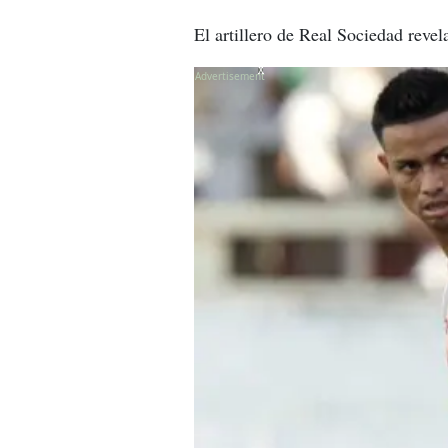
El artillero de Real Sociedad reve
X
X
X
X