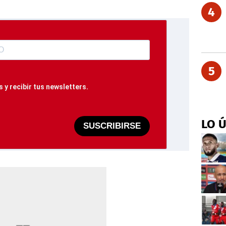
4
5
 y recibir tus newsletters.
LO 
SUSCRIBIRSE