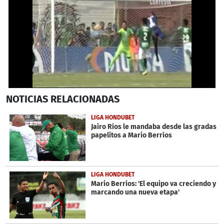
0
NOTICIAS
RELACIONADAS
seconds
of
1
LIGA HONDUBET
minute,
Jairo Ríos le mandaba desde las gradas
27
papelitos a Mario Berríos
seconds
LIGA HONDUBET
Mario Berríos: 'El equipo va creciendo y
marcando una nueva etapa'