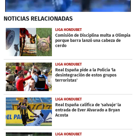
0
NOTICIAS
RELACIONADAS
seconds
of
39
LIGA HONDUBET
seconds
Comisión de Disciplina multa a Olimpia
porque barra lanzó una cabeza de
cerdo
LIGA HONDUBET
Real España pide a la Policía 'la
desintegración de estos grupos
terroristas'
LIGA HONDUBET
Real España califica de 'salvaje' la
entrada de Ever Alvarado a Bryan
Acosta
LIGA HONDUBET