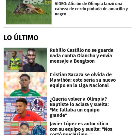
VIDEO: Afición de Olimpia lanzó una
cabeza de cerdo pintada de amarillo y
negro
LO ÚLTIMO
Rubilio Castillo no se guarda
nada contra Olancho y envía
mensaje a Bengtson
Cristian Sacaza se olvida de
Marathón: este sería su nuevo
equipo en la Liga Nacional
¿Quería volver a Olimpia?
Baptiste lo aclara y suelta:
"Me faltaba un equipo
grande"
Javier López es autocrítico
con su equipo y suelta: "Nos
costó muchísimo..."