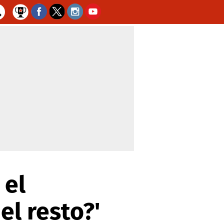
 el
el resto?'