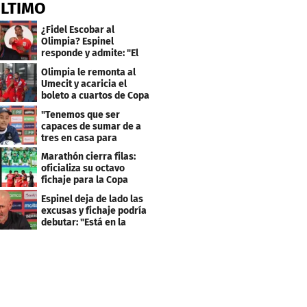
ÚLTIMO
¿Fidel Escobar al
Olimpia? Espinel
responde y admite: "El
resultado fue corto"
Olimpia le remonta al
Umecit y acaricia el
boleto a cuartos de Copa
Centroamericana
"Tenemos que ser
capaces de sumar de a
tres en casa para
asegurar la
Marathón cierra filas:
clasificación"
oficializa su octavo
fichaje para la Copa
Centroamericana
Espinel deja de lado las
excusas y fichaje podría
debutar: "Está en la
lista..."