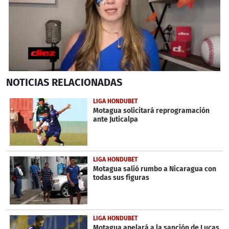
0
NOTICIAS
RELACIONADAS
seconds
of
1
LIGA HONDUBET
minute,
Motagua solicitará reprogramación
37
ante Juticalpa
seconds
LIGA HONDUBET
Motagua salió rumbo a Nicaragua con
todas sus figuras
LIGA HONDUBET
Motagua apelará a la sanción de Lucas