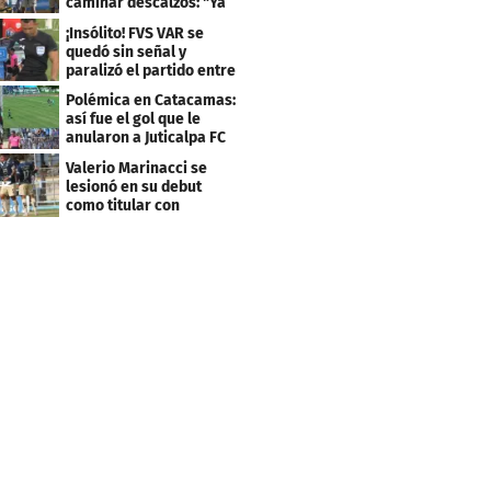
caminar descalzos: "Ya
nos piden la 21"
¡Insólito! FVS VAR se
quedó sin señal y
paralizó el partido entre
Estrella Roja-Olancho
Polémica en Catacamas:
así fue el gol que le
anularon a Juticalpa FC
ante Motagua
Valerio Marinacci se
lesionó en su debut
como titular con
Motagua: esto se sabe