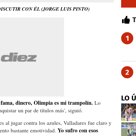
ISCUTIR CON ÉL (JORGE LUIS PINTO)
1
2
LO 
, fama, dinero, Olimpia es mi trampolín.
Lo
uistar un par de títulos más', siguió.
s al jugar contra los azules, Valladares fue claro y
Yo sufro con esos
siento bastante emotividad.