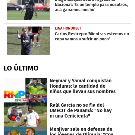
Nacional: 'Es un templo para nosotros,
acá ganamos mucho'
LIGA HONDUBET
Carlos Restrepo: 'Mientras estemos en
copa vamos a sufrir un poco'
LO ÚLTIMO
Neymar y Yamal conquistan
Honduras: la cantidad de
niños que llevan sus nombres
Raúl García no se fía del
UMECIT de Panamá: "No hay
ni una Cenicienta"
Menjívar sale en defensa de
los jóvenes de Olimpia: "Con