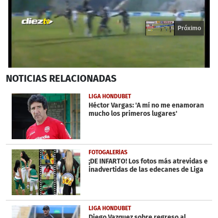
Próximo
0
NOTICIAS
RELACIONADAS
seconds
of
14
LIGA HONDUBET
seconds
Héctor Vargas: 'A mí no me enamoran
mucho los primeros lugares'
FOTOGALERÍAS
¡DE INFARTO! Los fotos más atrevidas e
inadvertidas de las edecanes de Liga
LIGA HONDUBET
Diego Vazquez sobre regreso al