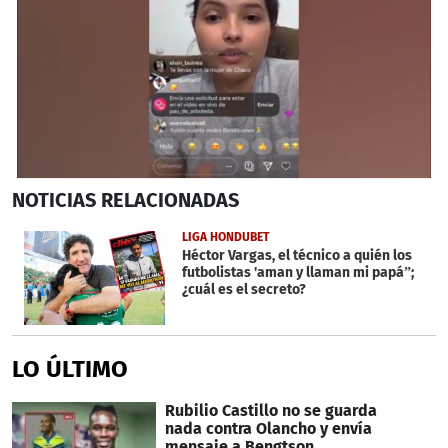
0
NOTICIAS
RELACIONADAS
seconds
of
6
LIGA HONDUBET
minutes,
Héctor Vargas, el técnico a quién los
39
futbolistas 'aman y llaman mi papá”;
seconds
¿cuál es el secreto?
LO ÚLTIMO
Rubilio Castillo no se guarda
nada contra Olancho y envía
mensaje a Bengtson