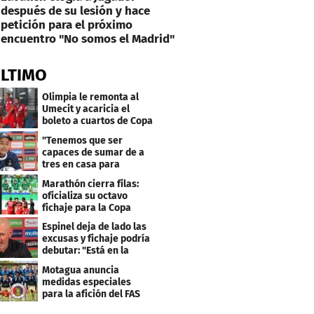
después de su lesión y hace
petición para el próximo
encuentro "No somos el Madrid"
ÚLTIMO
Olimpia le remonta al
Umecit y acaricia el
boleto a cuartos de Copa
Centroamericana
"Tenemos que ser
capaces de sumar de a
tres en casa para
asegurar la
Marathón cierra filas:
clasificación"
oficializa su octavo
fichaje para la Copa
Centroamericana
Espinel deja de lado las
excusas y fichaje podría
debutar: "Está en la
lista..."
Motagua anuncia
medidas especiales
para la afición del FAS
de El Salvador