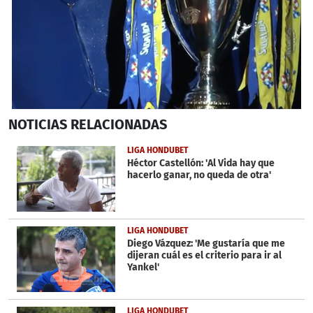
0
NOTICIAS
RELACIONADAS
seconds
of
2
LIGA HONDUBET
minutes,
Héctor Castellón: 'Al Vida hay que
10
hacerlo ganar, no queda de otra'
seconds
LIGA HONDUBET
Diego Vázquez: 'Me gustaría que me
dijeran cuál es el criterio para ir al
Yankel'
LIGA HONDUBET