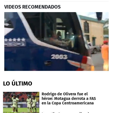
VIDEOS RECOMENDADOS
0
seconds
of
LO ÚLTIMO
4
minutes,
9
Rodrigo de Olivera fue el
seconds
héroe: Motagua derrota a FAS
en la Copa Centroamericana