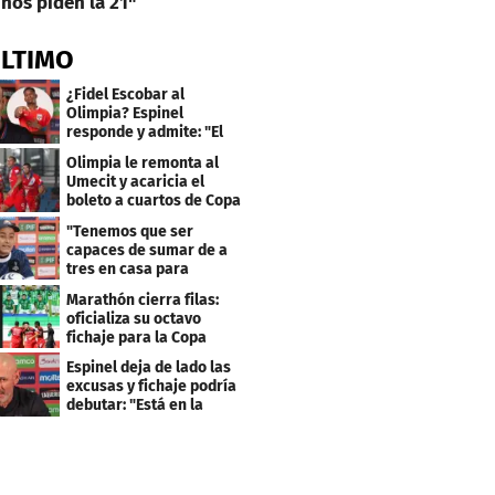
nos piden la 21"
ÚLTIMO
¿Fidel Escobar al
Olimpia? Espinel
responde y admite: "El
resultado fue corto"
Olimpia le remonta al
Umecit y acaricia el
boleto a cuartos de Copa
Centroamericana
"Tenemos que ser
capaces de sumar de a
tres en casa para
asegurar la
Marathón cierra filas:
clasificación"
oficializa su octavo
fichaje para la Copa
Centroamericana
Espinel deja de lado las
excusas y fichaje podría
debutar: "Está en la
lista..."