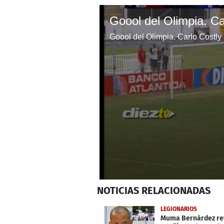
0
NOTICIAS
RELACIONADAS
seconds
of
31
LEGIONARIOS
seconds
Volume
Muma Bernárdez rev
0%