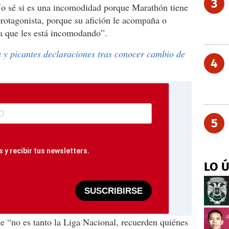
3
No sé si es una incomodidad porque Marathón tiene
protagonista, porque su afición le acompaña o
ta que les está incomodando”.
y picantes declaraciones tras conocer cambio de
4
5
 y recibir tus newsletters.
LO 
SUSCRIBIRSE
 “no es tanto la Liga Nacional, recuerden quiénes