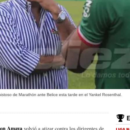
stoso de Marathón ante Belice esta tarde en el Yankel Rosenthal.
son Amaya
volvió a atizar contra los dirigentes de
LIGA 