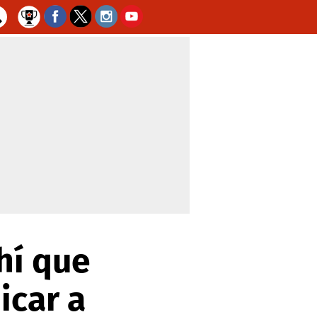
hí que
icar a