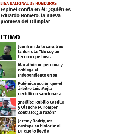
LIGA NACIONAL DE HONDURAS
Espinel confía en él: ¿Quién es
Eduardo Romero, la nueva
promesa del Olimpia?
ÚLTIMO
Juanfran da la cara tras
la derrota: "No soy un
técnico que busca
excusas"
Marathón no perdona y
doblega al
Independiente en su
bienvenida a primera
Polémica acción que el
árbitro Luis Mejía
decidió no sancionar a
Independiente
¡Insólito! Rubilio Castillo
y Olancho FC rompen
contrato: ¿la razón?
Jeremy Rodríguez
destapa su historia: el
DT que lo llevó a