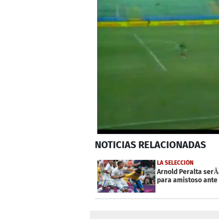
0
NOTICIAS
RELACIONADAS
seconds
of
26
LA SELECCIÓN
seconds
Volume
Arnold Peralta serÃ­
0%
para amistoso ante