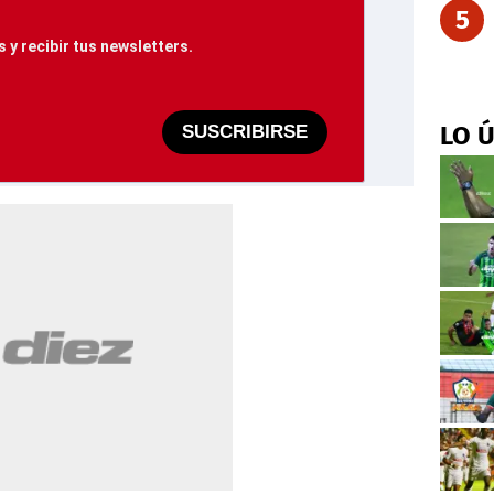
5
 y recibir tus newsletters.
LO 
SUSCRIBIRSE