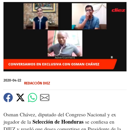
X
0
of
2020-04-22
2
REDACCIÓN DIEZ
minutes,
52
seconds
Osman Chávez, diputado del Congreso Nacional y ex
Selección de Honduras
jugador de la
se confiesa en
DIEZ y reveló que desea convertirse en Presidente de la