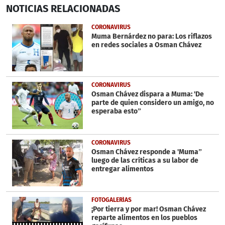
0
NOTICIAS
RELACIONADAS
seconds
of
40
CORONAVIRUS
seconds
Muma Bernárdez no para: Los riflazos
en redes sociales a Osman Chávez
CORONAVIRUS
Osman Chávez dispara a Muma: 'De
parte de quien considero un amigo, no
esperaba esto”
CORONAVIRUS
Osman Chávez responde a 'Muma”
luego de las críticas a su labor de
entregar alimentos
FOTOGALERÍAS
¡Por tierra y por mar! Osman Chávez
reparte alimentos en los pueblos