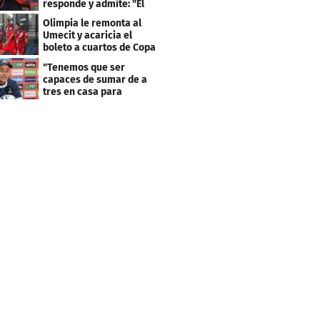
responde y admite: "El
resultado fue corto"
Olimpia le remonta al
Umecit y acaricia el
boleto a cuartos de Copa
Centroamericana
"Tenemos que ser
capaces de sumar de a
tres en casa para
asegurar la
clasificación"