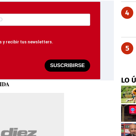
4
 y recibir tus newsletters.
5
SUSCRIBIRSE
LO 
IDA