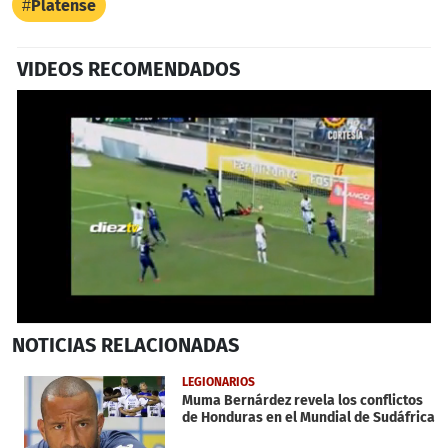
Platense
VIDEOS RECOMENDADOS
0
NOTICIAS
RELACIONADAS
seconds
of
1
LEGIONARIOS
minute,
Muma Bernárdez revela los conflictos
13
de Honduras en el Mundial de Sudáfrica
seconds