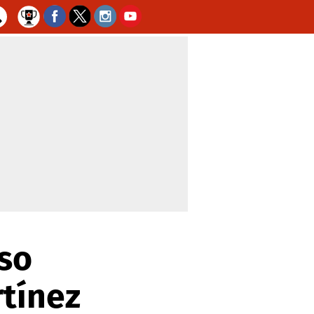
so
rtínez