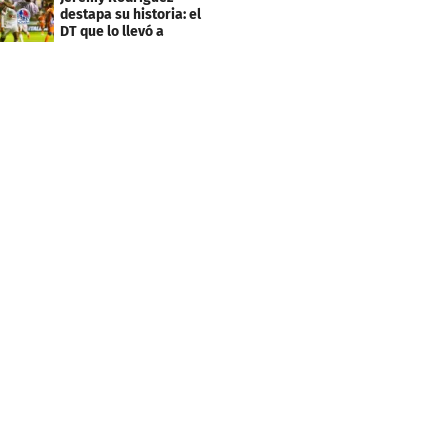
destapa su historia: el
DT que lo llevó a
Olimpia, ídolo y sus
metas