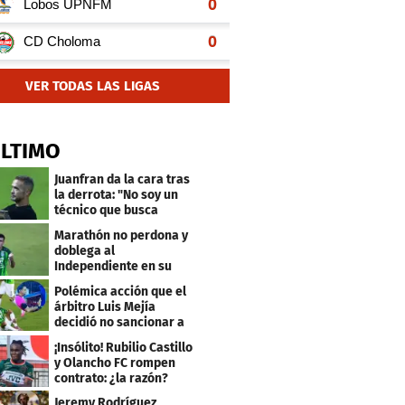
VER TODAS LAS LIGAS
ÚLTIMO
Juanfran da la cara tras
la derrota: "No soy un
técnico que busca
excusas"
Marathón no perdona y
doblega al
Independiente en su
bienvenida a primera
Polémica acción que el
árbitro Luis Mejía
decidió no sancionar a
Independiente
¡Insólito! Rubilio Castillo
y Olancho FC rompen
contrato: ¿la razón?
Jeremy Rodríguez