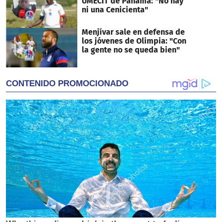
UMECIT de Panamá: "No hay
ni una Cenicienta"
Menjívar sale en defensa de
los jóvenes de Olimpia: "Con
la gente no se queda bien"