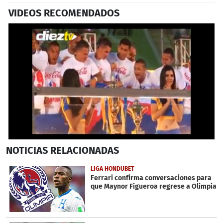
VIDEOS RECOMENDADOS
0
NOTICIAS
RELACIONADAS
seconds
of
3
LIGA HONDUBET
minutes,
Ferrari confirma conversaciones para
42
que Maynor Figueroa regrese a Olimpia
seconds