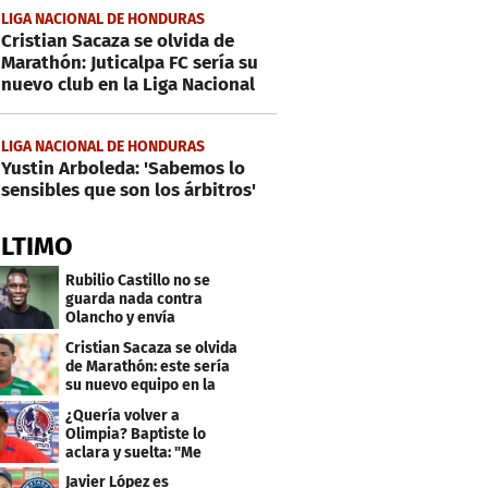
LIGA NACIONAL DE HONDURAS
Cristian Sacaza se olvida de
Marathón: Juticalpa FC sería su
nuevo club en la Liga Nacional
LIGA NACIONAL DE HONDURAS
Yustin Arboleda: 'Sabemos lo
sensibles que son los árbitros'
ÚLTIMO
Rubilio Castillo no se
guarda nada contra
Olancho y envía
mensaje a Bengtson
Cristian Sacaza se olvida
de Marathón: este sería
su nuevo equipo en la
Liga Nacional
¿Quería volver a
Olimpia? Baptiste lo
aclara y suelta: "Me
faltaba un equipo
Javier López es