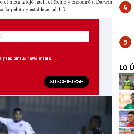
ro el meta aflojó hacia el frente y encontró a Darwin
4
r la pelota y establecer el 1-0.
5
 y recibir tus newsletters.
LO 
SUSCRIBIRSE