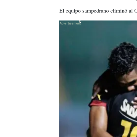
El equipo sampedrano eliminó al O
X
X
X
X