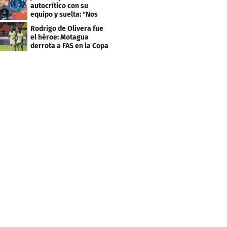
grande"
autocrítico con su
equipo y suelta: "Nos
costó muchísimo..."
Rodrigo de Olivera fue
el héroe: Motagua
derrota a FAS en la Copa
Centroamericana