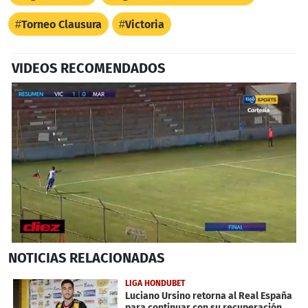
Torneo Clausura
Victoria
VIDEOS RECOMENDADOS
0
NOTICIAS
RELACIONADAS
seconds
of
3
LIGA HONDUBET
minutes,
Luciano Ursino retorna al Real España
30
para continuar con su recuperación