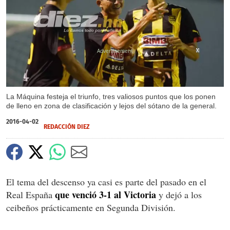
X
X
X
La Máquina festeja el triunfo, tres valiosos puntos que los ponen
de lleno en zona de clasificación y lejos del sótano de la general.
2016-04-02
REDACCIÓN DIEZ
El tema del descenso ya casi es parte del pasado en el
que venció 3-1 al Victoria
Real España
y dejó a los
ceibeños prácticamente en Segunda División.