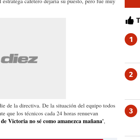
l estratega cafetero dejaría su puesto, pero fue muy
1
2
e de la directiva. De la situación del equipo todos
3
nte que los técnicos cada 24 horas renuevan
o de Victoria no sé como amanezca mañana'
,