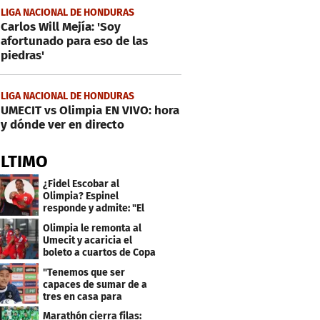
LIGA NACIONAL DE HONDURAS
Carlos Will Mejía: 'Soy
afortunado para eso de las
piedras'
LIGA NACIONAL DE HONDURAS
UMECIT vs Olimpia EN VIVO: hora
y dónde ver en directo
ÚLTIMO
¿Fidel Escobar al
Olimpia? Espinel
responde y admite: "El
resultado fue corto"
Olimpia le remonta al
Umecit y acaricia el
boleto a cuartos de Copa
Centroamericana
"Tenemos que ser
capaces de sumar de a
tres en casa para
asegurar la
Marathón cierra filas: