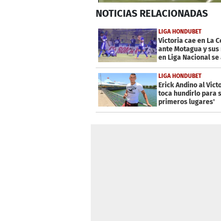
0
NOTICIAS
RELACIONADAS
seconds
of
2
LIGA HONDUBET
minutes,
Victoria cae en La C
33
ante Motagua y sus
seconds
Volume
en Liga Nacional se
0%
LIGA HONDUBET
Erick Andino al Victo
toca hundirlo para 
primeros lugares'