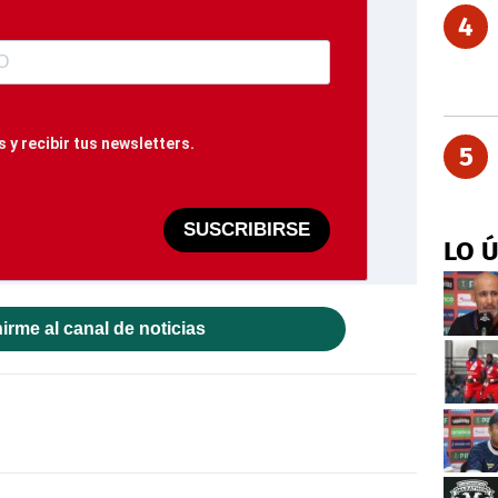
4
 y recibir tus newsletters.
5
SUSCRIBIRSE
LO 
irme al canal de noticias