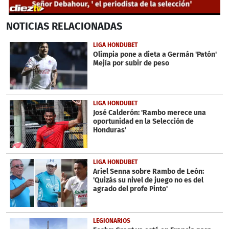
0
NOTICIAS
RELACIONADAS
seconds
of
45
LIGA HONDUBET
seconds
Olimpia pone a dieta a Germán 'Patón'
Mejía por subir de peso
LIGA HONDUBET
José Calderón: 'Rambo merece una
oportunidad en la Selección de
Honduras'
LIGA HONDUBET
Ariel Senna sobre Rambo de León:
'Quizás su nivel de juego no es del
agrado del profe Pinto'
LEGIONARIOS