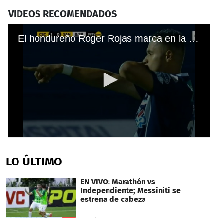
VIDEOS RECOMENDADOS
El hondureño Roger Rojas marca en la derrota del Cartaginés ante el Santos en Costa Rica
0
seconds
of
LO ÚLTIMO
38
seconds
EN VIVO: Marathón vs
Independiente; Messiniti se
estrena de cabeza