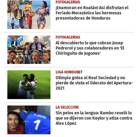
33
FOTOGALERÍAS
seconds
¡Enamoran en Roatán! Así disfrutan el
Feriado Morazánico las hermosas
presentadoras de Honduras
FOTOGALERÍAS
Al descubierto lo que cobran Josep
Pedrerol y sus colaboradores en 'El
Chiringuito de Jugones'
LIGA HONDUBET
Olimpia golea al Real Sociedad y no
pierde de vista el liderato del Apertura-
2021
LA SELECCIÓN
Sin pelos en la lengua: Rambo reveló lo
que se dijeron con Keylor y atiza contra
Alex López