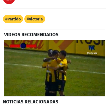
Partido
Victoria
VIDEOS RECOMENDADOS
0
NOTICIAS
RELACIONADAS
seconds
of