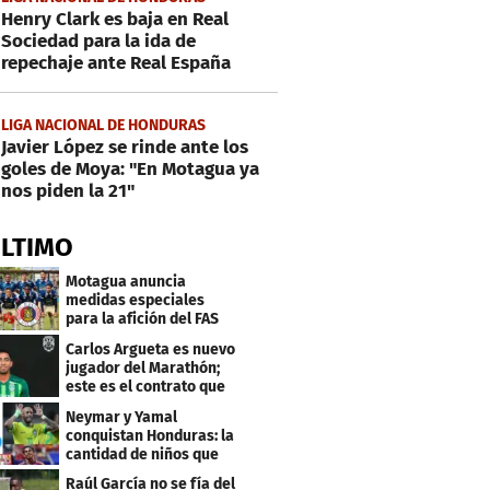
Henry Clark es baja en Real
Sociedad para la ida de
repechaje ante Real España
LIGA NACIONAL DE HONDURAS
Javier López se rinde ante los
goles de Moya: "En Motagua ya
nos piden la 21"
ÚLTIMO
Motagua anuncia
medidas especiales
para la afición del FAS
de El Salvador
Carlos Argueta es nuevo
jugador del Marathón;
este es el contrato que
firmó
Neymar y Yamal
conquistan Honduras: la
cantidad de niños que
llevan sus nombres
Raúl García no se fía del