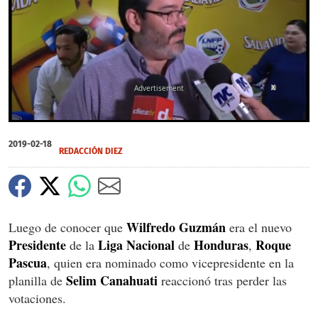
X
0
seconds
2019-02-18
of
REDACCIÓN DIEZ
0
seconds
Wilfredo
Guzmán
Luego de conocer que
era el nuevo
Presidente
Liga
Nacional
Honduras
Roque
de la
de
,
Pascua
, quien era nominado como vicepresidente en la
Selim
Canahuati
planilla de
reaccionó tras perder las
votaciones.