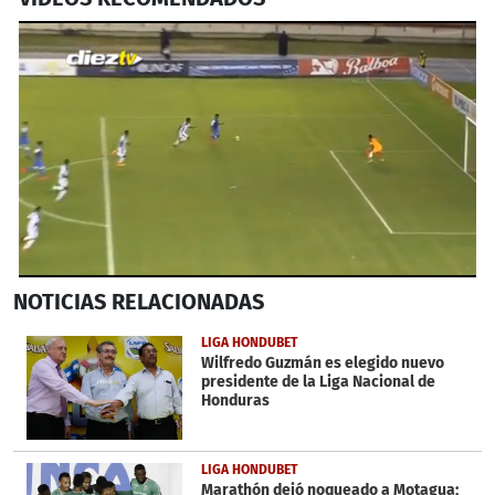
0
NOTICIAS
RELACIONADAS
seconds
of
1
LIGA HONDUBET
minute,
Wilfredo Guzmán es elegido nuevo
27
presidente de la Liga Nacional de
seconds
Honduras
LIGA HONDUBET
Marathón dejó noqueado a Motagua;