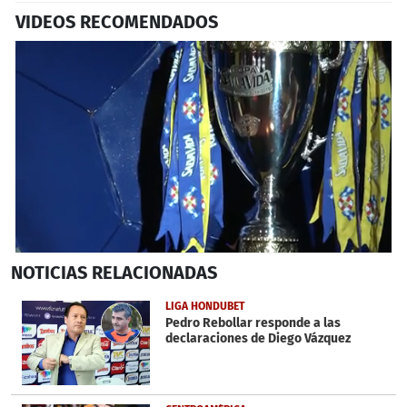
VIDEOS RECOMENDADOS
0
NOTICIAS
RELACIONADAS
seconds
of
2
LIGA HONDUBET
minutes,
Pedro Rebollar responde a las
10
declaraciones de Diego Vázquez
seconds