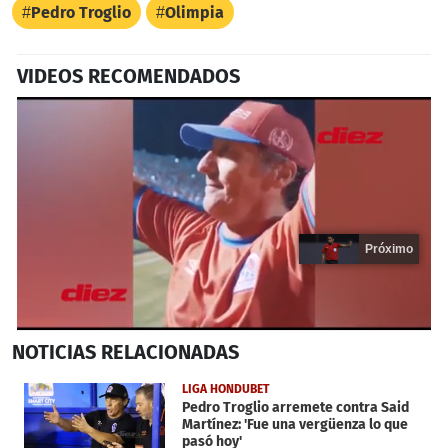
Pedro Troglio
Olimpia
VIDEOS RECOMENDADOS
Próximo
0
NOTICIAS
RELACIONADAS
seconds
of
16
LIGA HONDUBET
seconds
Pedro Troglio arremete contra Said
Martínez: 'Fue una vergüenza lo que
pasó hoy'