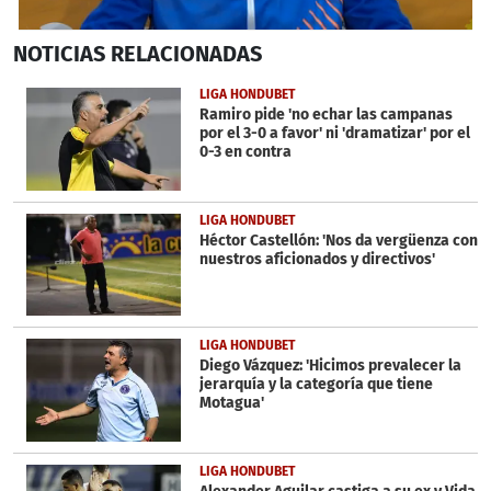
0
NOTICIAS
RELACIONADAS
seconds
of
1
LIGA HONDUBET
minute,
Ramiro pide 'no echar las campanas
17
por el 3-0 a favor' ni 'dramatizar' por el
seconds
0-3 en contra
LIGA HONDUBET
Héctor Castellón: 'Nos da vergüenza con
nuestros aficionados y directivos'
LIGA HONDUBET
Diego Vázquez: 'Hicimos prevalecer la
jerarquía y la categoría que tiene
Motagua'
LIGA HONDUBET