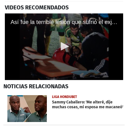
VIDEOS RECOMENDADOS
Así fue la terrible lesión que sufrió el exjugador de Marathón, Israel Silva.
0
NOTICIAS
RELACIONADAS
seconds
of
32
LIGA HONDUBET
seconds
Sammy Caballero: 'Me alteré, dije
muchas cosas, mi esposa me macaneó'