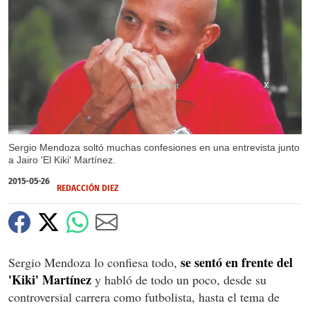
X
X
X
X
X
X
X
X
Sergio Mendoza soltó muchas confesiones en una entrevista junto
a Jairo 'El Kiki' Martínez.
2015-05-26
REDACCIÓN DIEZ
se sentó en frente del
Sergio Mendoza lo confiesa todo,
'Kiki' Martínez
y habló de todo un poco, desde su
controversial carrera como futbolista, hasta el tema de