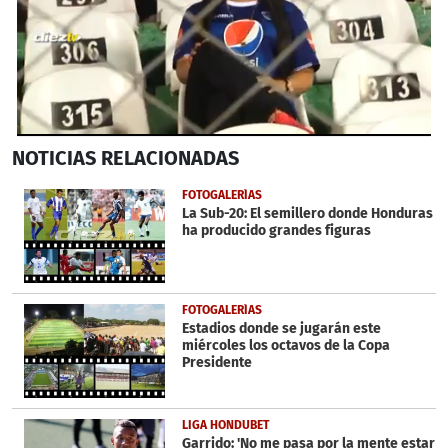
0
NOTICIAS
RELACIONADAS
seconds
of
1
FOTOGALERÍAS
minute,
La Sub-20: El semillero donde Honduras
6
ha producido grandes figuras
seconds
FOTOGALERÍAS
Estadios donde se jugarán este
miércoles los octavos de la Copa
Presidente
LIGA HONDUBET
Garrido: 'No me pasa por la mente estar